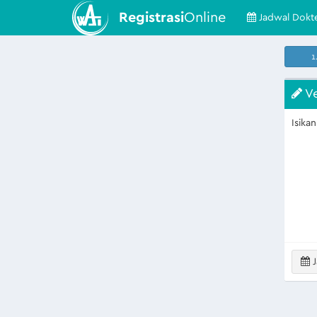
Registrasi
Online
Jadwal Dokt
1
Ve
Isika
J