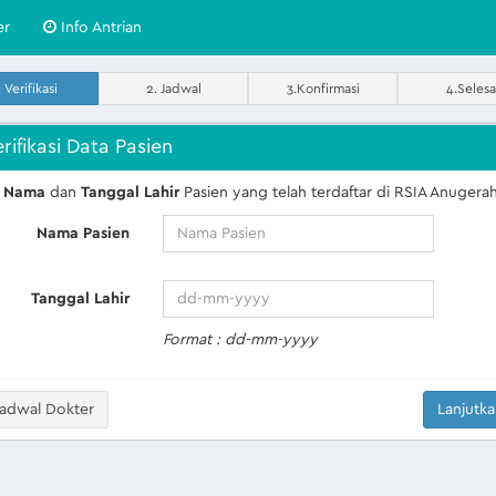
er
Info Antrian
. Verifikasi
2. Jadwal
3.Konfirmasi
4.Selesa
rifikasi Data Pasien
n
Nama
dan
Tanggal Lahir
Pasien yang telah terdaftar di RSIA Anugera
Nama Pasien
Tanggal Lahir
Format : dd-mm-yyyy
adwal Dokter
Lanjutk