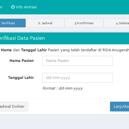
er
Info Antrian
. Verifikasi
2. Jadwal
3.Konfirmasi
4.Selesa
rifikasi Data Pasien
n
Nama
dan
Tanggal Lahir
Pasien yang telah terdaftar di RSIA Anugera
Nama Pasien
Tanggal Lahir
Format : dd-mm-yyyy
adwal Dokter
Lanjutk