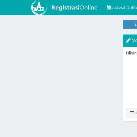
Registrasi
Online
Jadwal Dokt
1
Ve
Isika
J