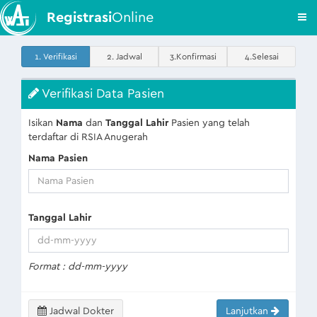
Registrasi
Online
1. Verifikasi
2. Jadwal
3.Konfirmasi
4.Selesai
Verifikasi Data Pasien
Isikan
Nama
dan
Tanggal Lahir
Pasien yang telah
terdaftar di RSIA Anugerah
Nama Pasien
Tanggal Lahir
Format : dd-mm-yyyy
Jadwal Dokter
Lanjutkan