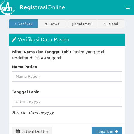
Registrasi
Online
1. Verifikasi
2. Jadwal
3.Konfirmasi
4.Selesai
Verifikasi Data Pasien
Isikan
Nama
dan
Tanggal Lahir
Pasien yang telah
terdaftar di RSIA Anugerah
Nama Pasien
Tanggal Lahir
Format : dd-mm-yyyy
Jadwal Dokter
Lanjutkan