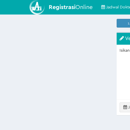
Registrasi
Online
Jadwal Dokt
1
Ve
Isika
J