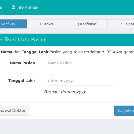
er
Info Antrian
. Verifikasi
2. Jadwal
3.Konfirmasi
4.Selesa
rifikasi Data Pasien
n
Nama
dan
Tanggal Lahir
Pasien yang telah terdaftar di RSIA Anugera
Nama Pasien
Tanggal Lahir
Format : dd-mm-yyyy
adwal Dokter
Lanjutk