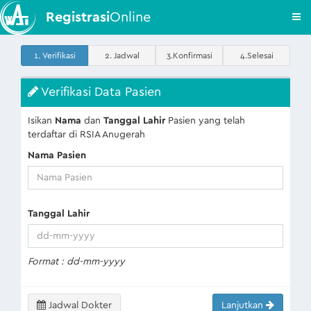
Registrasi
Online
1. Verifikasi
2. Jadwal
3.Konfirmasi
4.Selesai
Verifikasi Data Pasien
Isikan
Nama
dan
Tanggal Lahir
Pasien yang telah
terdaftar di RSIA Anugerah
Nama Pasien
Tanggal Lahir
Format : dd-mm-yyyy
Jadwal Dokter
Lanjutkan