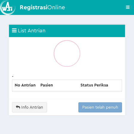
Registrasi
Online
List Antrian
-
No Antrian
Pasien
Status Periksa
Info Antrian
Pasien telah penuh