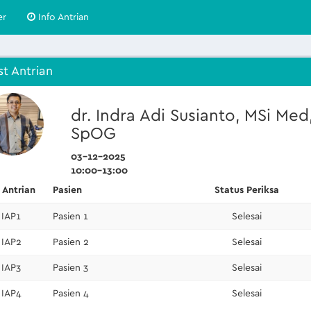
er
Info Antrian
st Antrian
dr. Indra Adi Susianto, MSi Med
SpOG
03-12-2025
10:00-13:00
 Antrian
Pasien
Status Periksa
IAP1
Pasien 1
Selesai
IAP2
Pasien 2
Selesai
IAP3
Pasien 3
Selesai
IAP4
Pasien 4
Selesai